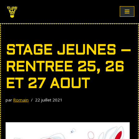
Aller
au
contenu
STAGE JEUNES –
RENTREE 25, 26
ET 27 AOUT
par
Romain
22 juillet 2021