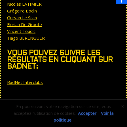
Nicolas LATIMIER
Grégoire Bodin
Gurvan Le Scan
Florian De Groote
Vincent Toudic
Tiago BERENGUER
VOUS POUVEZ SUIVRE LES
RÉSULTATS EN CLIQUANT SUR
BADNET:
BadNet Interclubs
En poursuivant votre navigation sur ce site, vous
X
acceptez l’utilisation de cookies.
Accepter
Voir la
Se connecter
politique