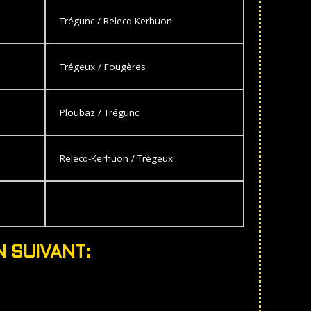
Trégunc / Relecq-Kerhuon
Trégeux / Fougères
Ploubaz / Trégunc
Relecq-Kerhuon / Trégeux
N SUIVANT: