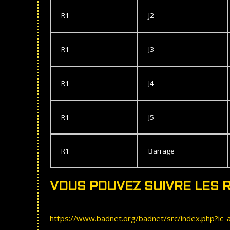
R1
J2
R1
J3
R1
J4
R1
J5
R1
Barrage
VOUS POUVEZ SUIVRE LES R
https://www.badnet.org/badnet/src/index.php?i