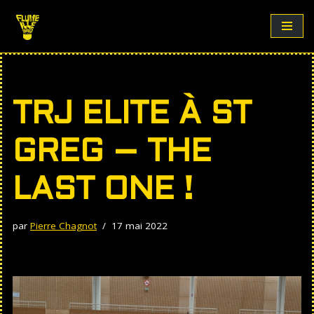
Aller
au
contenu
TRJ ELITE À ST
GREG – THE
LAST ONE !
par
Pierre Chagnot
17 mai 2022