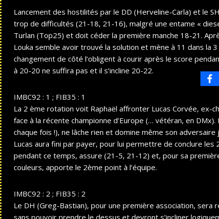
Lancement des hostilités par le DD (Herveline-Carla) et le SH1
trop de difficultés (21-18, 21-16), malgré une entame « diesel
Turlan (Top25) et doit céder la première manche 18-21. Ap
Louka semble avoir trouvé la solution et mène à 11 dans la 
changement de côté l’obligent à courir après le score pendan
à 20-20 ne suffira pas et il s’incline 20-22.
IMBC92 : 1 ; FIB35 : 1
La 2 ème rotation voit Raphaël affronter Lucas Corvée, ex-ch
face à la récente championne d’Europe (… vétéran, en DMx).
chaque fois !), ne lâche rien et domine même son
adversaire 
Lucas aura fini par payer, pour lui permettre de
conclure les
pendant ce temps, assure (21-5, 21-12) et, pour sa premièr
couleurs, apporte le 2ème point à l’équipe.
IMBC92 : 2 ; FIB35 : 2
Le DH (Greg-Bastian), pour une première association, sera r
sans pouvoir prendre le dessus et devront s’incliner logique