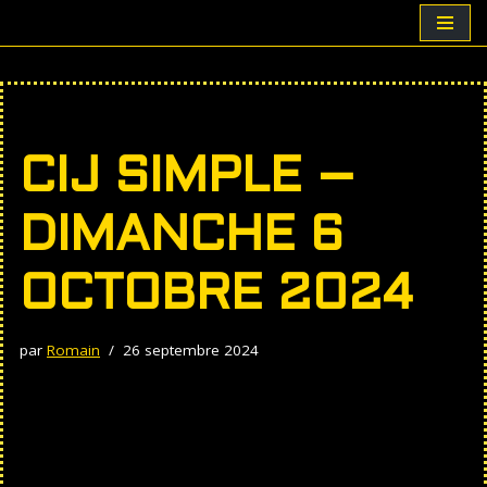
Aller
au
contenu
CIJ SIMPLE –
DIMANCHE 6
OCTOBRE 2024
par
Romain
26 septembre 2024