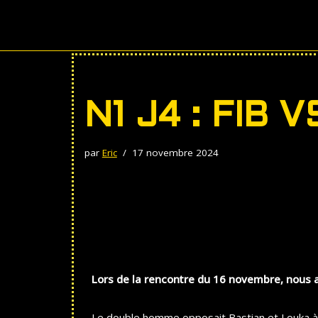
Aller
au
contenu
N1 J4 : FIB 
par
Eric
17 novembre 2024
Lors de la rencontre du 16 novembre, nous av
Le double homme opposait Bastian et Louka à