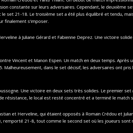
ion constante sur leurs adversaires. Cependant, le deuxième set a
t le set 21-18. Le troisième set a été plus équilibré et tendu, mais
ur finalement s’imposer.
rveline à Juliane Gérard et Fabienne Deprez. Une victoire solide e
y contre Vincent et Manon Espen. Un match en deux temps. Après u
5. Malheureusement, dans le set décisif, les adversaires ont pri
sogne. Une victoire en deux sets très solides. Le premier set (
 de résistance, le local est resté concentré et a terminé le match
stian et Herveline, qui étaient opposés à Romain Crédou et Julia
té, remporté 21-8, tout comme le second set où les joueurs sont 