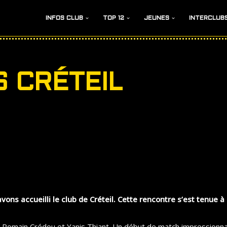
INFOS CLUB
TOP 12
JEUNES
INTERCLUB
VS CRÉTEIL
ons accueilli le club de Créteil. Cette rencontre s’est tenue à 
 Romain Crédou et Yanis Thiant. Un début de match impressionna