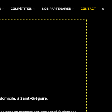
S
COMPÉTITION
NOS PARTENAIRES
CONTACT
domicile, à Saint-Grégoire.
nt avec un premier set remporté facilement