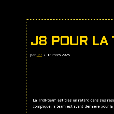
Aller
au
contenu
J8 POUR LA
par
Eric
18 mars 2025
La Troll-team est très en retard dans ses rés
compliqué, la team est avant-dernière pour la J8