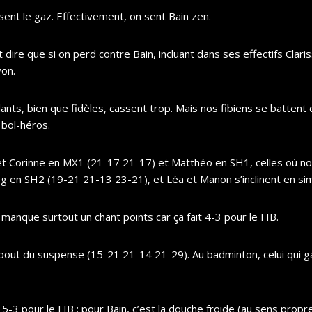
sent le gaz. Effectivement, on sent Bain zen.
faut dire que si on perd contre Bain, incluant dans ses effectifs C
von.
 volants, bien que fidèles, cassent trop. Mais nos fibiens se batt
 bol-héros.
en et Corinne en MX1 (21-17 21-17) et Matthéo en SH1, celles où n
g en SH2 (19-21 21-13 23-21), et Léa et Manon s’inclinent en sim
s manque surtout un chant points car ça fait 4-3 pour le FIB.
 bout du suspense (15-21 21-14 21-29). Au badminton, celui qui ga
5-3 pour le FIB : pour Bain, c’est la douche froide (au sens propre