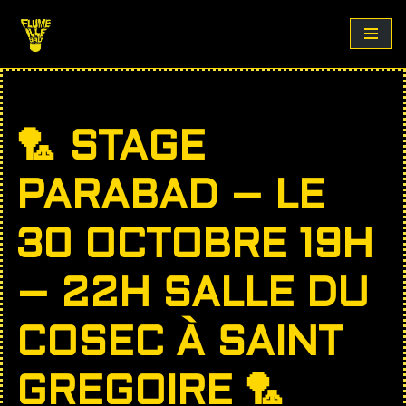
Aller
au
contenu
🏸 STAGE
PARABAD – LE
30 OCTOBRE 19H
– 22H SALLE DU
COSEC À SAINT
GREGOIRE 🏸