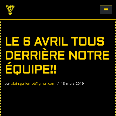
Aller
au
contenu
LE 6 AVRIL TOUS
DERRIÈRE NOTRE
ÉQUIPE!!
par
alain.guillemot@gmail.com
18 mars 2019