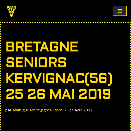
Aller
au
contenu
BRETAGNE
SENIORS
KERVIGNAC(56)
25 26 MAI 2019
par
alain.guillemot@gmail.com
27 avril 2019