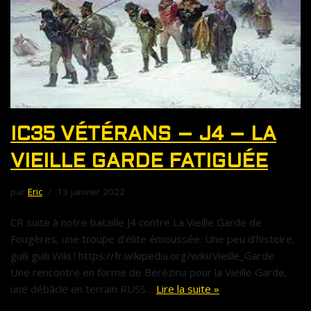
IC35 VÉTÉRANS – J4 – LA
VIEILLE GARDE FATIGUÉE
par
Eric
13 janvier 2022
CR suite à notre bataille J4 contre La Vieille Garde de
Fougères, une troupe d’élite émoussée. Une peu d’histoire,
guili guili Wiki ! https://fr.wikipedia.org/wiki/Vieille_Garde
Une rencontre en forme de Bérézina pour la Vieille Garde,
une débâcle en terrain RUSS…
Lire la suite »