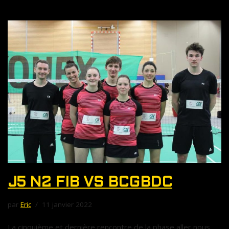
J5 N2 FIB VS BCGBDC
par
Eric
11 janvier 2022
La cinquième et dernière rencontre de la phase aller nous