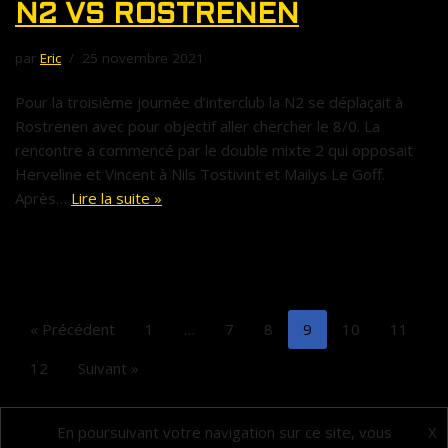
N2 VS ROSTRENEN
par
Eric
25 novembre 2021
Pour la troisième journée d’interclub la N2 se déplaçait à
Rostrenen avec pour objectif aller chercher le 8/0. La
rencontre a commencé par le double mixte 2 qui opposait
Herveline et Vincent à Nils Tostivint et Mailys Le Goff.
Après…
Lire la suite »
« Précédent
1
…
7
8
9
10
11
12
Suivant »
En poursuivant votre navigation sur ce site, vous
X