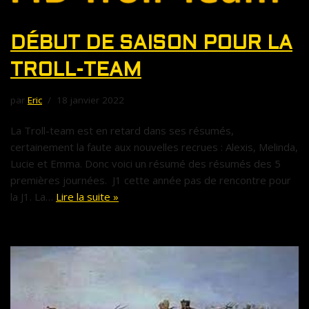
DÉBUT DE SAISON POUR LA
TROLL-TEAM
par
Eric
18 janvier 2022
La Troll-team est en retard dans ses résumés,
certainement la faute aux nouvelles recrues : Alexis, Melinda,
Lucie et Emma. Donc voici un résumé des résumés des 5
premières journées. J1 cette année pas de rencontre pour
la J1. La…
Lire la suite »